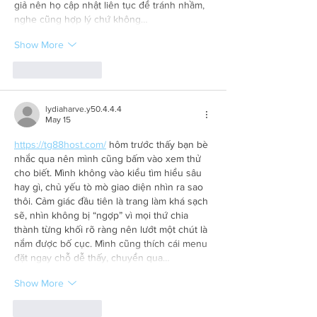
giả nên họ cập nhật liên tục để tránh nhầm, 
nghe cũng hợp lý chứ không…
Show More
Like
Reply
lydiaharve.y50.4.4.4
May 15
https://tg88host.com/
 hôm trước thấy bạn bè 
nhắc qua nên mình cũng bấm vào xem thử 
cho biết. Mình không vào kiểu tìm hiểu sâu 
hay gì, chủ yếu tò mò giao diện nhìn ra sao 
thôi. Cảm giác đầu tiên là trang làm khá sạch 
sẽ, nhìn không bị “ngợp” vì mọi thứ chia 
thành từng khối rõ ràng nên lướt một chút là 
nắm được bố cục. Mình cũng thích cái menu 
đặt ngay chỗ dễ thấy, chuyển qua…
Show More
Like
Reply