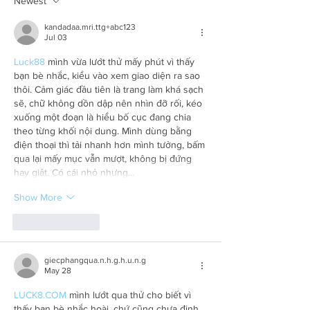
Newest
kandadaa.mri.ttg+abc123
Jul 03
Luck88
 mình vừa lướt thử mấy phút vì thấy 
bạn bè nhắc, kiểu vào xem giao diện ra sao 
thôi. Cảm giác đầu tiên là trang làm khá sạch 
sẽ, chữ không dồn dập nên nhìn đỡ rối, kéo 
xuống một đoạn là hiểu bố cục đang chia 
theo từng khối nội dung. Mình dùng bằng 
điện thoại thì tải nhanh hơn mình tưởng, bấm 
qua lại mấy mục vẫn mượt, không bị đứng 
hay giật. Có cái nhỏ nhưng…
Show More
Like
Reply
giecphangqua.n.h.g.h.u.n.g
May 28
LUCK8.COM
 mình lướt qua thử cho biết vì 
thấy bạn bè nhắc hoài, chứ cũng chưa định 