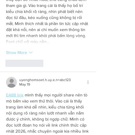
tham gia gì. Vào trang cái là thấy họ bố trí 
kiểu chia khối rõ ràng, nhìn phát biết nên 
đọc từ đâu, kéo xuống cũng không bị rối 
mắt. Mình thích nhất là phần tin tức cập nhật 
đặt khá nổi, nên ai chỉ muốn xem thông tin 
mới thì tìm nhanh khỏi phải bấm lòng vòng. 
Font chữ với màu nền…
Show More
Like
Reply
uyenghomsoet.h.uy.e.n+abc123
May 19
EA88 link
 mình thấy mọi người share nên tò 
mò bấm vào xem thử thôi. Vào cái là thấy 
trang làm khá dễ nhìn, kiểu chia từng khối 
nội dung rõ ràng nên lướt nhanh vẫn nắm 
được ý chính, không bị ngợp chữ. Mình có 
đọc lướt đoạn họ nói về link chính thức cập 
nhật 2026, nhắc chuyện ngoài kia nhiều link 