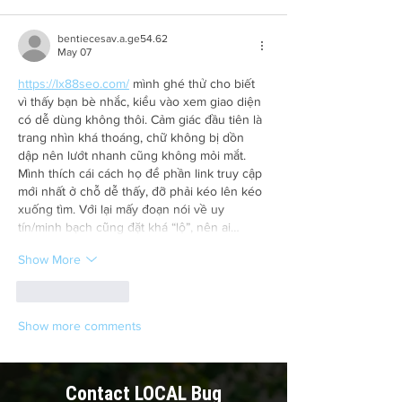
bentiecesav.a.ge54.62
May 07
https://lx88seo.com/
 mình ghé thử cho biết 
vì thấy bạn bè nhắc, kiểu vào xem giao diện 
có dễ dùng không thôi. Cảm giác đầu tiên là 
trang nhìn khá thoáng, chữ không bị dồn 
dập nên lướt nhanh cũng không mỏi mắt. 
Mình thích cái cách họ để phần link truy cập 
mới nhất ở chỗ dễ thấy, đỡ phải kéo lên kéo 
xuống tìm. Với lại mấy đoạn nói về uy 
tín/minh bạch cũng đặt khá “lộ”, nên ai…
Show More
Like
Reply
Show more comments
Contact LOCAL Bug